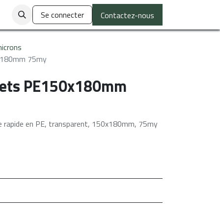
ctez-nous
Se connecter
Contactez-nous
icrons
0x180mm 75my
hets PE150x180mm
e rapide en PE, transparent, 150x180mm, 75my