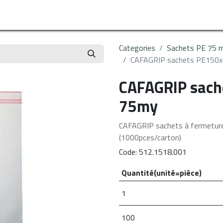
s
Le sur mesure
Réalisations
Services
Catalogue
Conta
Categories
Sachets PE 75 m
CAFAGRIP sachets PE15
CAFAGRIP sac
75my
CAFAGRIP sachets à fermetur
(1000pces/carton)
Code:
512.1518.001
Quantité(unité=pièce)
1
100