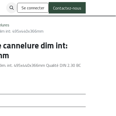
ctez-nous
Se connecter
Contactez-nous
elures
dim int: 495x440x366mm
cannelure dim int:
mm
m. int. 495x440x366mm Qualité DIN 2.30 BC