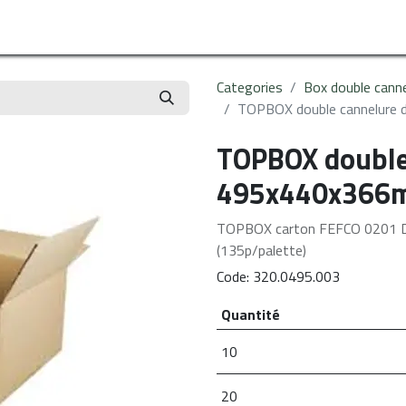
s
Le sur mesure
Réalisations
Services
Catalogue
Conta
Categories
Box double cann
TOPBOX double cannelure 
TOPBOX double 
495x440x366
TOPBOX carton FEFCO 0201 Di
(135p/palette)
Code:
320.0495.003
Quantité
10
20