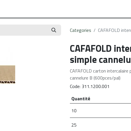
s
Le sur mesure
Réalisations
Services
Catalogue
Conta
Categories
CAFAFOLD interc
CAFAFOLD inte
simple cannelu
CAFAFOLD carton intercalaire
cannelure B (600pces/pal)
Code:
311.1200.001
Quantité
10
25